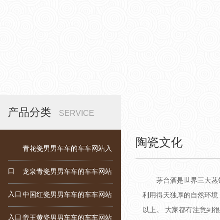
产品分类
SERVICE
陶瓷文化
青花瓷男男车车的车车网站入
口
龙泉青瓷男男车车的车车网站
茅台酒是世界三大蒸馏酒之
入口
中国红瓷男男车车的车车网站
利用得天独厚的自然环境，
以上。 大家都有注意
入口
帝王黄瓷男男车车的车车网站