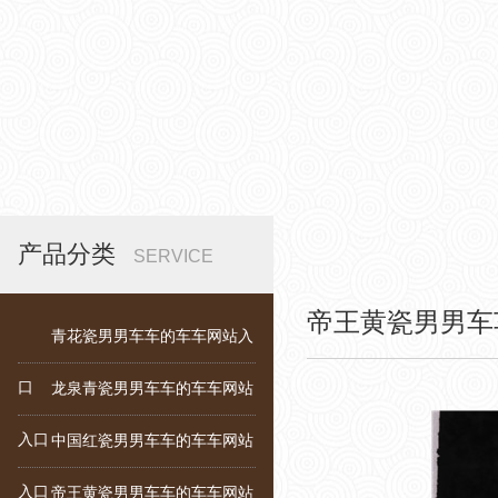
产品分类
SERVICE
帝王黄瓷男男车
青花瓷男男车车的车车网站入
口
龙泉青瓷男男车车的车车网站
入口
中国红瓷男男车车的车车网站
入口
帝王黄瓷男男车车的车车网站