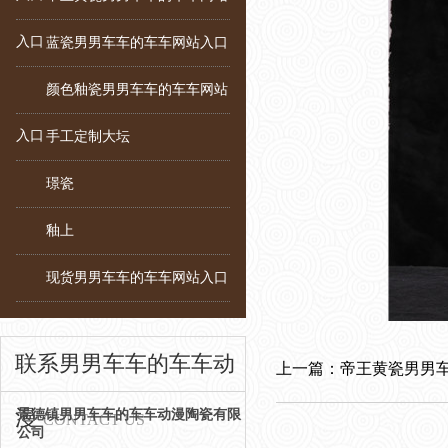
入口
蓝瓷男男车车的车车网站入口
颜色釉瓷男男车车的车车网站
入口
手工定制大坛
璟瓷
釉上
现货男男车车的车车网站入口
联系男男车车的车车动
上一篇：帝王黄瓷男
漫
景德镇男男车车的车车动漫陶瓷有限
CONTACT US
公司